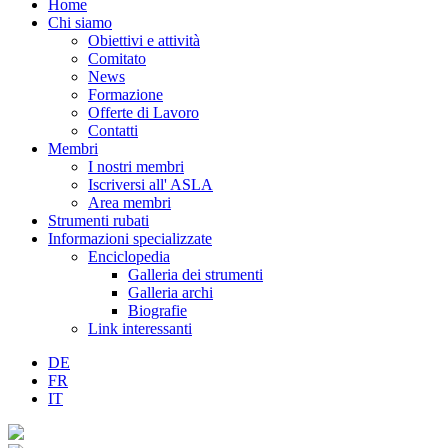
Home
Chi siamo
Obiettivi e attività
Comitato
News
Formazione
Offerte di Lavoro
Contatti
Membri
I nostri membri
Iscriversi all' ASLA
Area membri
Strumenti rubati
Informazioni specializzate
Enciclopedia
Galleria dei strumenti
Galleria archi
Biografie
Link interessanti
DE
FR
IT