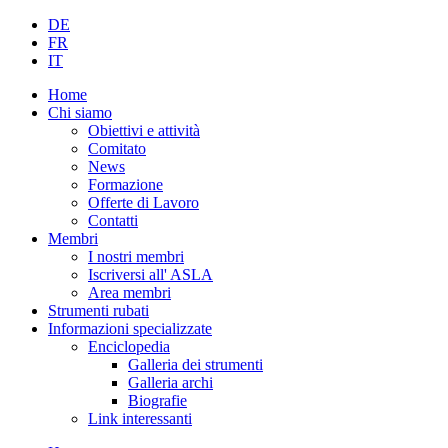
DE
FR
IT
Home
Chi siamo
Obiettivi e attività
Comitato
News
Formazione
Offerte di Lavoro
Contatti
Membri
I nostri membri
Iscriversi all' ASLA
Area membri
Strumenti rubati
Informazioni specializzate
Enciclopedia
Galleria dei strumenti
Galleria archi
Biografie
Link interessanti