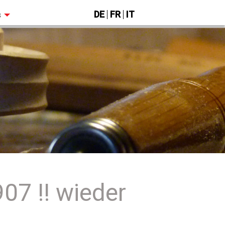
DE
FR
IT
s
07 !! wieder