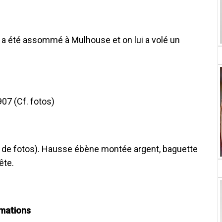
 été assommé à Mulhouse et on lui a volé un
907 (Cf. fotos)
de fotos). Hausse ébène montée argent, baguette
ête.
rmations