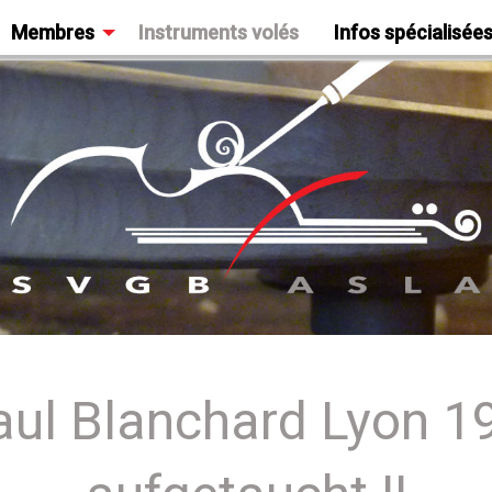
Membres
Instruments volés
Infos spécialisée
aul Blanchard Lyon 19