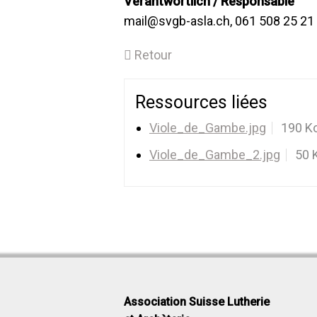
Verantwortlich / Responsable
mail@svgb-asla.ch, 061 508 25 21
Retour
Ressources liées
Viole_de_Gambe.jpg
190 K
Viole_de_Gambe_2.jpg
50 
Association Suisse Lutherie