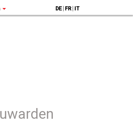
DE
FR
IT
s
euwarden