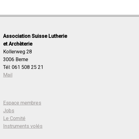
Association Suisse Lutherie
et Archèterie
Kollerweg 28
3006 Berne
Tél: 061 508 25 21
Mail
Espace membres
Jobs
Le Comité
Instruments volés