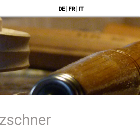
DE
FR
IT
tzschner