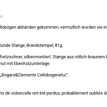
en
ellobögen abhanden gekommen, vermutlich wurden sie i
 Runde Stange, Brandstempel, 81g.
etzschner, silbermontiert. Stange aus rötlich-braunem 
ut mit Ebenholzunterlage.
 „Bogaro&Clemente Cellobogenetui“.
s de violoncelle ont été perdus, probablement oubliés da