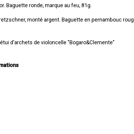
or. Baguette ronde, marque au feu, 81g.
retzschner, monté argent. Baguette en pernambouc rouge
 étui d'archets de violoncelle "Bogaro&Clemente"
rmations