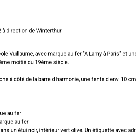
 à direction de Winterthur
cole Vuillaume, avec marque au fer "A Lamy à Paris" et un
xième moitié du 19ème siècle.
he à côté de la barre d harmonie, une fente d env. 10 cm 
ue au fer
arque au fer
dans un étui noir, intérieur vert olive. Un étiquette avec ad