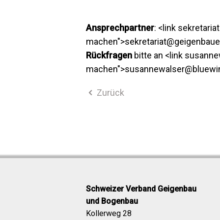
Ansprechpartner
: <link sekretar
machen">sekretariat@geigenbauer.
Rückfragen
bitte an <link susann
machen">susannewalser@bluewin.c
Zurück
Schweizer Verband Geigenbau
und Bogenbau
Kollerweg 28