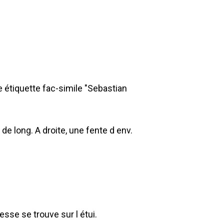
e étiquette fac-simile "Sebastian
de long. A droite, une fente d env.
resse se trouve sur l étui.