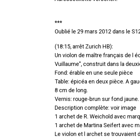
***
Oublié le 29 mars 2012 dans le S12
(18:15, arrêt Zurich HB):
Un violon de maître français de l é
Vuillaume", construit dans la deu
Fond: érable en une seule pièce
Table: épicéa en deux pièce. A gauc
8 cm de long.
Vernis: rouge-brun sur fond jaune.
Description complète: voir image
1 archet de R. Weichold avec marq
1 archet de Martina Seifert avec m
Le violon et l archet se trouvaient 