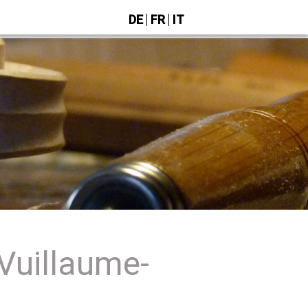
DE
FR
IT
Vuillaume-