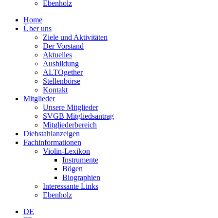
Ebenholz
Home
Über uns
Ziele und Aktivitäten
Der Vorstand
Aktuelles
Ausbildung
ALTOgether
Stellenbörse
Kontakt
Mitglieder
Unsere Mitglieder
SVGB Mitgliedsantrag
Mitgliederbereich
Diebstahlanzeigen
Fachinformationen
Violin-Lexikon
Instrumente
Bögen
Biographien
Interessante Links
Ebenholz
DE