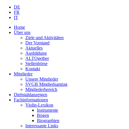
DE
FR
IT
Home
Über uns
Ziele und Aktivitäten
Der Vorstand
Aktuelles
Ausbildung
ALTOgether
Stellenbörse
Kontakt
Mitglieder
Unsere Mitglieder
SVGB Mitgliedsantrag
Mitgliederbereich
Diebstahlanzeigen
Fachinformationen
Violin-Lexikon
Instrumente
Bögen
Biographien
Interessante Links